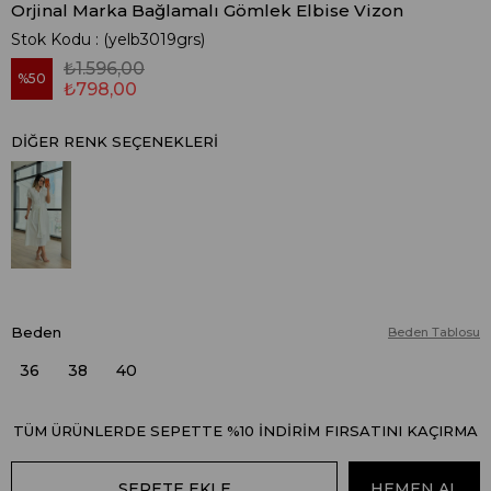
Orjinal Marka Bağlamalı Gömlek Elbise Vizon
Stok Kodu
(yelb3019grs)
₺1.596,00
50
₺798,00
DIĞER RENK SEÇENEKLERI
Beden
Beden Tablosu
36
38
40
TÜM ÜRÜNLERDE SEPETTE %10 İNDİRİM FIRSATINI KAÇIRMA