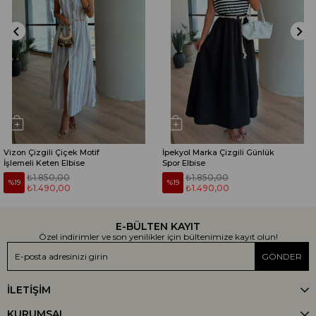
Vizon Çizgili Çiçek Motif
İpekyol Marka Çizgili Günlük
İşlemeli Keten Elbise
Spor Elbise
₺1.850,00
₺1.850,00
%19
%19
₺1.490,00
₺1.490,00
E-BÜLTEN KAYIT
Özel indirimler ve son yenilikler için bültenimize kayıt olun!
GÖNDER
İLETİŞİM
KURUMSAL