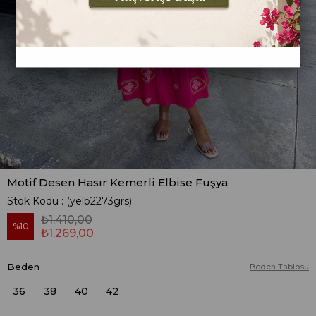
Motif Desen Hasır Kemerli Elbise Fuşya
Stok Kodu
(yelb2273grs)
₺1.410,00
10
₺1.269,00
Beden
Beden Tablosu
36
38
40
42