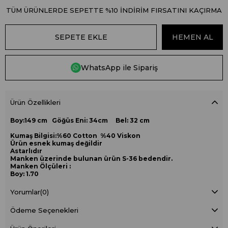
TÜM ÜRÜNLERDE SEPETTE %10 İNDİRİM FIRSATINI KAÇIRMA
WhatsApp ile Sipariş
Ürün Özellikleri
Boy:149 cm Göğüs Eni: 34cm Bel: 32 cm
Kumaş Bilgisi:%60 Cotton %40 Viskon
Ürün esnek kumaş değildir
Astarlıdır
Manken üzerinde bulunan ürün S-36 bedendir.
Manken Ölçüleri :
Boy: 1.70
Kilo: 50
Bel :68
Yorumlar
(0)
Kalça:95
Ödeme Seçenekleri
Gögüs:84