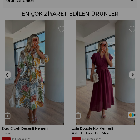
Ürün Önerileri
EN ÇOK ZIYARET EDILEN ÜRÜNLER
8
Ekru Çiçek Desenli Kemerli
Lola Double Kol Kemerli
Elbise
Astarlı Elbise Dut Moru
₺1.599,00
₺1.600,00