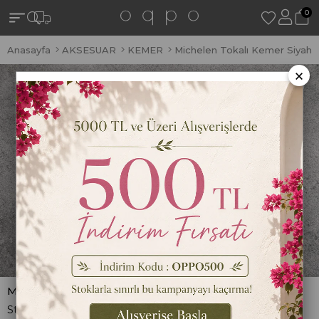
0
Anasayfa
AKSESUAR
KEMER
Michelen Tokalı Kemer Siyah
×
Michelen Tokalı Kemer Siyah
Stok Kodu
(AK3)