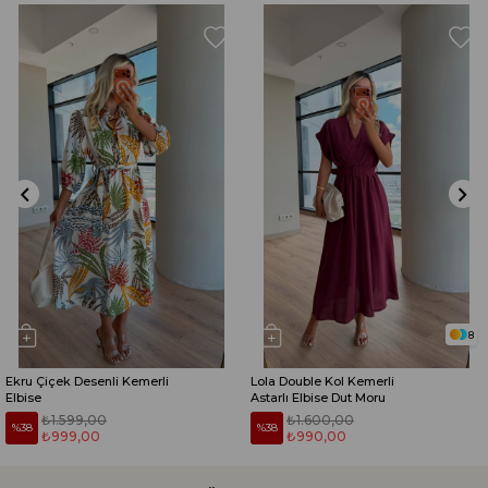
8
Ekru Çiçek Desenli Kemerli
Lola Double Kol Kemerli
Elbise
Astarlı Elbise Dut Moru
₺1.599,00
₺1.600,00
%38
%38
₺999,00
₺990,00