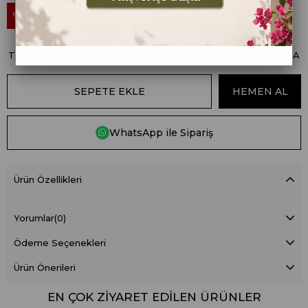
₺444,00
10
₺399,60
TÜM ÜRÜNLERDE SEPETTE %10 İNDİRİM FIRSATINI KAÇIRMA
WhatsApp ile Sipariş
Ürün Özellikleri
Yorumlar
(0)
Ödeme Seçenekleri
Ürün Önerileri
EN ÇOK ZIYARET EDILEN ÜRÜNLER