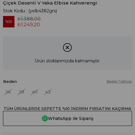
Çiçek Desenli V Yaka Elbise Kahverengi
Stok Kodu
(yelb4382grs)
₺1.388,00
10
₺1.249,20
Ürün stoklarımızda kalmamıştır.
Beden
Beden Tablosu
36
38
40
42
TÜM ÜRÜNLERDE SEPETTE %10 İNDİRİM FIRSATINI KAÇIRMA
WhatsApp ile Sipariş