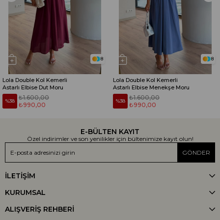
8
8
Lola Double Kol Kemerli
Lola Double Kol Kemerli
Astarlı Elbise Dut Moru
Astarlı Elbise Menekşe Moru
₺1.600,00
₺1.600,00
%38
%38
₺990,00
₺990,00
E-BÜLTEN KAYIT
Özel indirimler ve son yenilikler için bültenimize kayıt olun!
GÖNDER
İLETİŞİM
KURUMSAL
ALIŞVERİŞ REHBERİ